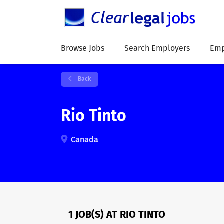
Browse Jobs
Search Employers
Emp
Back
Rio Tinto
Canada
1 JOB(S) AT RIO TINTO